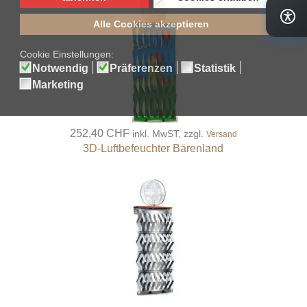
252,40 CHF
inkl. MwST, zzgl.
Versand
3D-Luftbefeuchter Bärenland