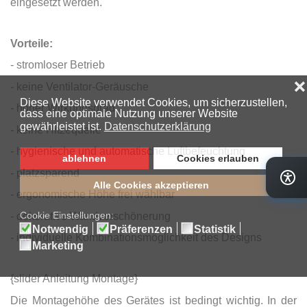
eingesetzt werden.
Vorteile:
- stromloser Betrieb
- keine Ventilator-Geräusche
- hoher Wirkungsgrad
- keine Hitzequelle
- hygienische und automatische Luftbefeuchtung
- platzsparend
- ergonomische Höhe frei wählbar
- dekorative Wandverschönerung
- individuelle Kombinationsmöglichkeit des Designs
{slider Anleitung Montage}
Die Montagehöhe des Gerätes ist bedingt wichtig. In der