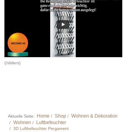
{/sliders}
Home
Shop
Wohnen & Dekoration
Aktuelle Seite:
Wohnen
Luftbefeuchter
3D Luftbefeuchter Pergament