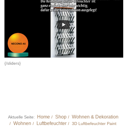
{/sliders}
Home
Shop
Wohnen & Dekoration
Aktuelle Seite:
Wohnen
Luftbefeuchter
3D Luftbefeuchter Paint