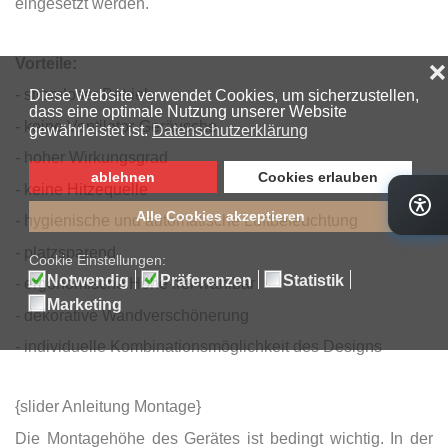
eingesetzt werden.
Vorteile:
- stromloser Betrieb
- keine Ventilator-Geräusche
- hoher Wirkungsgrad
- keine Hitzequelle
- hygienische und automatische Luftbefeuchtung
- platzsparend
- ergonomische Höhe frei wählbar
- dekorative Wandverschönerung
- individuelle Kombinationsmöglichkeit des Designs
{slider Anleitung Montage}
Die Montagehöhe des Gerätes ist bedingt wichtig. In der