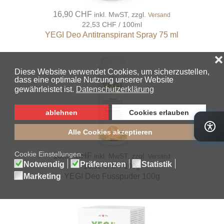
16,90 CHF
inkl. MwST, zzgl.
Versand
22,53 CHF / 100ml
YEGI Deo Antitranspirant Spray 75 ml
16,90 CHF
inkl. MwST, zzgl.
Versand
16,90 CHF / 100g
YEGI Deo Fusspuder 100g