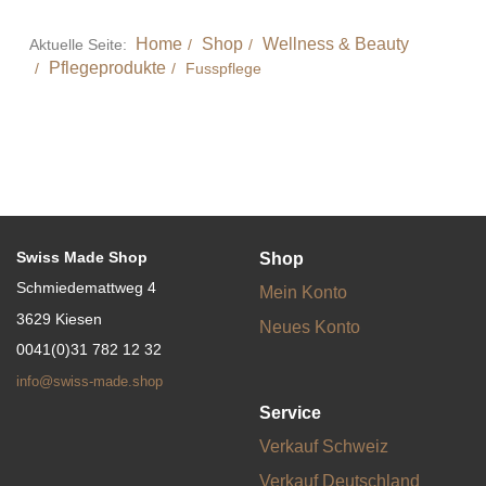
Home
Shop
Wellness & Beauty
Aktuelle Seite:
Pflegeprodukte
Fusspflege
Swiss Made Shop
Shop
Schmiedemattweg 4
Mein Konto
3629 Kiesen
Neues Konto
0041(0)31 782 12 32
info@swiss-made.shop
Service
Verkauf Schweiz
Verkauf Deutschland