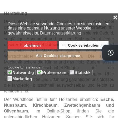
Herstellung
Die Entwicklung und Herstellung unserer Wursthobel
geschieht ausschliesslich in
Schweizer Werkstätten für
Menschen mit Behinderung.
Dort werden sie mit Geduld,
sorgfältiger Handarbeit und grossem Stolz gefertigt. Jeder
unserer Fleischhobel hat sein eigenes Holzmuster und ist
ein Unikat.
Aus Massivholz gefertigt, sollen unsere
Wurstschneider Sie lange begleiten. Die schlaue
Mechanik schont die Klinge und das Holz. Zudem lassen
wir die Fleischhobel-Klingen bei der
Schweizer Messerschmiede Victorinox anfertigen. Über
130 Jahre Tradition und Erfahrung garantieren uns Messer,
die langlebig, blitzschnell auswechselbar und leicht zu
reinigen sind.
Der Wursthobel ist in fünf Holzarten erhältlich:
Esche,
Nussbaum, Kirschbaum, Zwetschgenbaum und
Olivenbaum.
Im Online-Shop finden Sie die
unterschiedlichen Holzarten. Suchen Sie sich Ihr