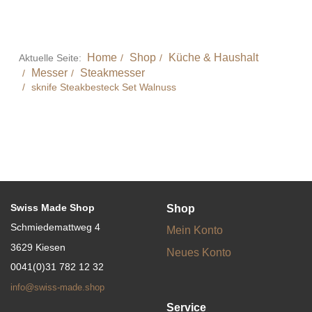
Home
Shop
Küche & Haushalt
Aktuelle Seite:
Messer
Steakmesser
sknife Steakbesteck Set Walnuss
Swiss Made Shop
Shop
Schmiedemattweg 4
Mein Konto
3629 Kiesen
Neues Konto
0041(0)31 782 12 32
info@swiss-made.shop
Service