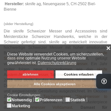
Hersteller:
sknife ag, Neuengasse 5, CH-2502 Biel-
Bienne
{slider Herstellung}
Die sknife Schweizer Messer und Accessoires sind
Meisterstücke Schweizer Handwerks, welche in der
Schweiz gefertigt sind. sknife ag entwickelt innovative
hochwertige Schweizer Messer mit hoher emotionaler
Botschaft. Im Sommer 2015 wurden die
sknife
Steakmesser
in Chirurgenstahl lanciert, gefolgt
vom
Steakmesser Damast
und
Käsemesser
. Ein Jahr
später folgen neue Klingenformen wie das
sknife
Austern-/Hartkäsemesser
,
Tafelmesser
und
Trockenfleischme
2018 wird sknife für das
Steakbesteck
mit dem Red Dot
Design Award "Best of the Best" für höchste Designqualität
und wegweisende Gestaltung ausgezeichnet. Im Oktober
2018 wurde das
Taschenmesser "Steakmesser to
go"
lanciert, im Sommer 2020 als Masterpiece
das
Taschenmesser Volldamast
.
Damast für