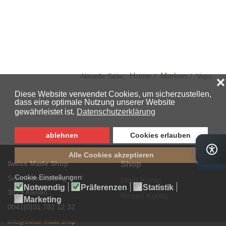
Home
Marken
Aktuelle Seite:
Vepo
Swiss Made Shop
Shop
Schmiedemattweg 4
Mein Konto
3629 Kiesen
Neues Konto
0041(0)31 782 12 32
info@swiss-made.shop