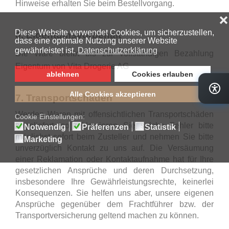
Hinweise erhalten Sie beim Bestellvorgang.
6. Eigentumsvorbehalt
Die Ware bleibt bis zur vollständigen Bezahlung
Eigentum von Vita Drogerie AG
7. Transportschäden
Werden Waren mit offensichtlichen Transportschäden
angeliefert, so reklamieren Sie solche Fehler bitte
möglichst sofort beim Zusteller und nehmen Sie bitte
unverzüglich Kontakt zu uns auf. Die Versäumung
einer Reklamation oder Kontaktaufnahme hat für Ihre
gesetzlichen Ansprüche und deren Durchsetzung,
insbesondere Ihre Gewährleistungsrechte, keinerlei
Konsequenzen. Sie helfen uns aber, unsere eigenen
Ansprüche gegenüber dem Frachtführer bzw. der
Transportversicherung geltend machen zu können.